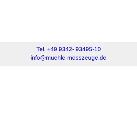
Tel. +49 9342- 93495-10
info@muehle-messzeuge.de